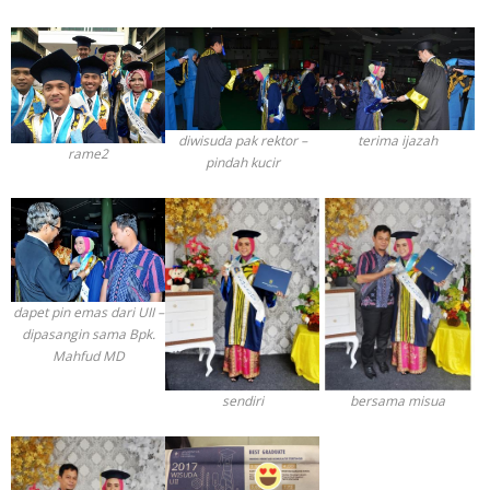
diwisuda pak rektor –
terima ijazah
rame2
pindah kucir
dapet pin emas dari UII –
dipasangin sama Bpk.
Mahfud MD
sendiri
bersama misua