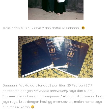
Terus habis itu sibuk revisi2 dan daftar wisudaaaa..
Daaaaan.. Waktu yg ditunggu2 pun tiba.. 25 Februari 2017
bertepatan dengan
5th month anniversary
saya dan suami..
*horeee.. dirayakan sama kampuuus..* Alhamdulillah wisuda lantjar
jaya raya, lulus dengan hasil yg memuaskan, malah nama saya
pun masuk koran