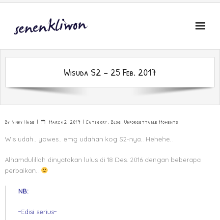
Skip
to
content
Wisuda S2 – 25 Feb. 2017
By
Ninky Hade
March 2, 2017
Category:
Blog
,
Unforgettable Moments
Wis udah.. yowes.. emg udahan kog S2-nya.. Hehehe..
Alhamdulillah dinyatakan lulus di 18 Des. 2016 dengan beberapa
perbaikan..
NB:
~Edisi serius~