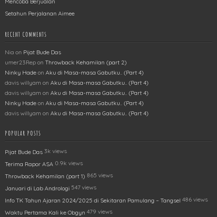
Mencoba Berjualan
Setahun Perjalanan Aimee
RECENT COMMENTS
Nia
on
Pijat Bude Das
umer23Rep
on
Throwback Kehamilan (part 2)
Ninky Hade
on
Aku di Masa-masa Gabutku.. (Part 4)
davis willyam
on
Aku di Masa-masa Gabutku.. (Part 4)
davis willyam
on
Aku di Masa-masa Gabutku.. (Part 4)
Ninky Hade
on
Aku di Masa-masa Gabutku.. (Part 4)
davis willyam
on
Aku di Masa-masa Gabutku.. (Part 4)
POPULAR POSTS
3k views
Pijat Bude Das
0.9k views
Terima Rapor ASA
865 views
Throwback Kehamilan (part 1)
547 views
Januari di Lab Andrologi
486 views
Info TK Tahun Ajaran 2024/2025 di Sekitaran Pamulang – Tangsel
479 views
Waktu Pertama Kali ke Obgyn