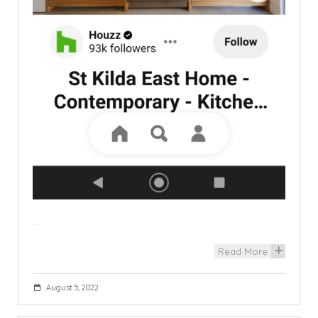
…
Read More
+
August 5, 2022