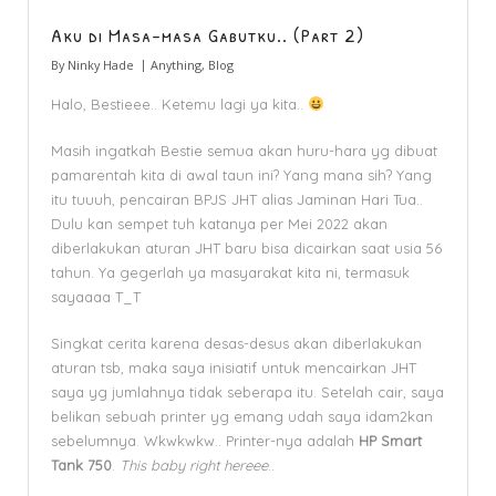
Aku di Masa-masa Gabutku.. (Part 2)
By
Ninky Hade
Anything
,
Blog
Halo, Bestieee.. Ketemu lagi ya kita..
Masih ingatkah Bestie semua akan huru-hara yg dibuat
pamarentah kita di awal taun ini? Yang mana sih? Yang
itu tuuuh, pencairan BPJS JHT alias Jaminan Hari Tua..
Dulu kan sempet tuh katanya per Mei 2022 akan
diberlakukan aturan JHT baru bisa dicairkan saat usia 56
tahun. Ya gegerlah ya masyarakat kita ni, termasuk
sayaaaa T_T
Singkat cerita karena desas-desus akan diberlakukan
aturan tsb, maka saya inisiatif untuk mencairkan JHT
saya yg jumlahnya tidak seberapa itu. Setelah cair, saya
belikan sebuah printer yg emang udah saya idam2kan
sebelumnya. Wkwkwkw.. Printer-nya adalah
HP Smart
Tank 750
.
This baby right hereee
..