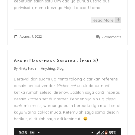
kebetulan salah satu Om ada yg punya usaha bus
pariwisata, nama bus-nya Maju Lancar Utama.…
Read More
+
August 9, 2022
7 comments
Aku di Masa-masa Gabutku.. (part 3)
By
Ninky Hade
Anything
,
Blog
Berawal dari suami yg minta tolong dicarikan referensi
desain berikut vendor
kitchen set
untuk dapur nanti
ketika rumah selesai direnov. Jadilah saya cari2 inspirasi
desain kitchen set di internet. Pengennya sih yg
clean
look
, minimalis, warnanya putih berpadu dgn motif serat
kayu warna coklat muda. Ketemulah saya sama desain
berikut, di situlah saya asli kepincut..