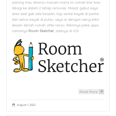
planing
mau direnov macam mana ini rumah biar bisa
dibagi ke dalam 2 tahap renovasi. Masa2 gabut saya
alias saat gak ada kerjaan, lagi santai kayak di pantai
dan selow kayak di pulau, saya isi dengan iseng bikin
desain denah rumah
after
renov. Bikinnya pake
apps
namanya
Room Sketcher
, adanya di iOS.
…
Read More
+
August 1, 2022