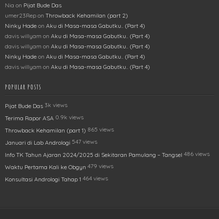
Nia
on
Pijat Bude Das
umer23Rep
on
Throwback Kehamilan (part 2)
Ninky Hade
on
Aku di Masa-masa Gabutku.. (Part 4)
davis willyam
on
Aku di Masa-masa Gabutku.. (Part 4)
davis willyam
on
Aku di Masa-masa Gabutku.. (Part 4)
Ninky Hade
on
Aku di Masa-masa Gabutku.. (Part 4)
davis willyam
on
Aku di Masa-masa Gabutku.. (Part 4)
POPULAR POSTS
3k views
Pijat Bude Das
0.9k views
Terima Rapor ASA
865 views
Throwback Kehamilan (part 1)
547 views
Januari di Lab Andrologi
486 views
Info TK Tahun Ajaran 2024/2025 di Sekitaran Pamulang – Tangsel
479 views
Waktu Pertama Kali ke Obgyn
464 views
Konsultasi Andrologi Tahap 1