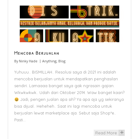
Mencoba Berjualan
By
Ninky Hade
Anything
,
Blog
Yuhuuu.. BISMILLAH.. Resolusi saya di 2021 ini adalah
mencoba berjualan untuk mendapatkan penghasilan
sendiri. Lamaaaa banget saya gak ngrasain gajian.
Wkwkwkwk.. Udah dari Oktober 2014. Waw banget kaan?
Jadi, pengen jualan apa sih? Ya apa aja yg sekiranya
bisa dijual.. Heheheh.. Saat ini lagi mencoba untuk
berjualan lewat marketplace aja. Sebut saja Shop*e..
Pasti…
Read More
+