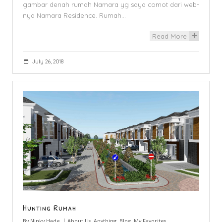
gambar denah rumah Namara yg saya comot dari web-
nya Namara Residence. Rumah…
Read More
+
July 26, 2018
Hunting Rumah
By
Ninky Hade
About Us
,
Anything
,
Blog
,
My Favorites