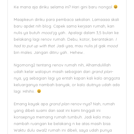
Ke mana aja diriku selama ini? Hari gini baru nongol
Maapkeun diriku para pembaca sekalian. Lamaaaa skali
baru apdet nih blog. Capek sama kerjaan rumah, kan
nulis ya butuh
mood
jg yah.. Apalagi dalam 3,5 bulan ke
belakang lagi renov rumah. Debu, kotor, berantakan.
I
had to put up with that
. Jadi yaa, mau nulis jd gak
mood
bin males. Jangan ditiru yah.. Hehew..
Ngomong2 tentang renov rumah nih, Alhamdulillah
udah kelar walopun masih sebagian dari
grand plan
-
nya, yg sebagian lagi ya entah kapan kali kalo anggota
keluarganya nambah banyak, or kalo duitnya udah ada
lagi. Hihihii..
Emang kayak apa
grand plan
renov-nya? Nah, rumah
yang dibeli suami dan saat ini kami tinggali ini
konsepnya memang rumah tumbuh. Jadi kalo mau
nambah ruangan ke belakang n ke atas masih bisa.
Waktu dulu awal2 rumah ini dibeli, saya udah punya