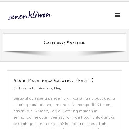
Skip
to
content
Category:
Anything
Aku di Masa-masa Gabutku.. (Part 4)
By
Ninky Hade
Anything
,
Blog
Berawal dari iseng pengen bikin kartu nama buat usaha
catering nasi kotaknya mamah. Namanya HK Kitchen,
basisnya di Sleman, Jogja. Catering mamah ini
seringnya melayani pemesanan nasi kotak untuk anak2
sekolah yg liburan or jalan2 ke Jogja naik bus. Nah,