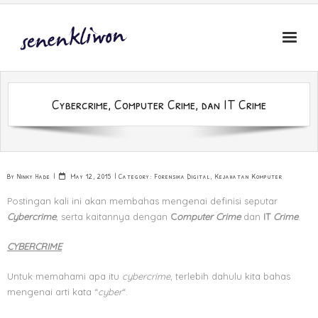
Skip
to
content
Cybercrime, Computer Crime, dan IT Crime
By
Ninky Hade
May 12, 2015
Category:
Forensika Digital
,
Kejahatan Komputer
Postingan kali ini akan membahas mengenai definisi seputar
Cybercrime
, serta kaitannya dengan
C
omputer Crime
dan
IT
Crime
.
CYBERCRIME
Untuk memahami apa itu
cybercrime
, terlebih dahulu kita bahas
mengenai arti kata “
cyber
“.