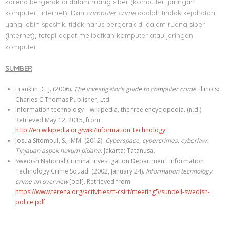
karena bergerak di dalam ruang siber (komputer, jaringan
komputer, internet). Dan
computer crime
adalah tindak kejahatan
yang lebih spesifik, tidak harus bergerak di dalam ruang siber
(internet), tetapi dapat melibatkan komputer atau jaringan
komputer.
SUMBER
Franklin, C. J. (2006).
The investigator’s guide to computer crime
. Illinois:
Charles C Thomas Publisher, Ltd.
Information technology – wikipedia, the free encyclopedia. (n.d.).
Retrieved May 12, 2015, from
http://en.wikipedia.org/wiki/Information_technology
Josua Sitompul, S., IMM. (2012).
Cyberspace, cybercrimes, cyberlaw:
Tinjauan aspek hukum pidana
. Jakarta: Tatanusa.
Swedish National Criminal Investigation Department: Information
Technology Crime Squad. (2002, January 24).
Information technology
crime an overview
[pdf]. Retrieved from
https://www.terena.org/activities/tf-csirt/meeting5/sundell-swedish-
police.pdf