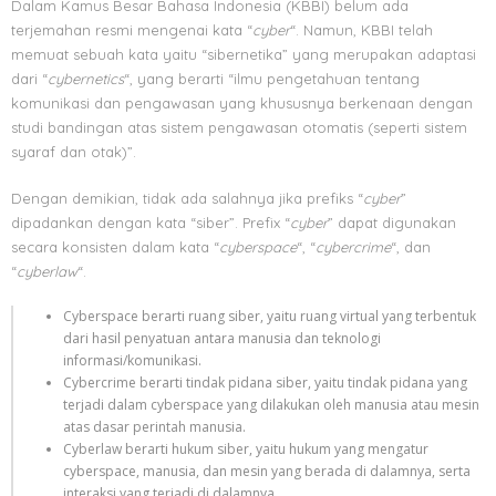
Dalam Kamus Besar Bahasa Indonesia (KBBI) belum ada
terjemahan resmi mengenai kata “
cyber
“. Namun, KBBI telah
memuat sebuah kata yaitu “sibernetika” yang merupakan adaptasi
dari “
cybernetics
“, yang berarti “ilmu pengetahuan tentang
komunikasi dan pengawasan yang khususnya berkenaan dengan
studi bandingan atas sistem pengawasan otomatis (seperti sistem
syaraf dan otak)”.
Dengan demikian, tidak ada salahnya jika prefiks “
cyber
”
dipadankan dengan kata “siber”. Prefix “
cyber
” dapat digunakan
secara konsisten dalam kata “
cyberspace
“, “
cybercrime
“, dan
“
cyberlaw
“.
Cyberspace berarti ruang siber, yaitu ruang virtual yang terbentuk
dari hasil penyatuan antara manusia dan teknologi
informasi/komunikasi.
Cybercrime berarti tindak pidana siber, yaitu tindak pidana yang
terjadi dalam cyberspace yang dilakukan oleh manusia atau mesin
atas dasar perintah manusia.
Cyberlaw berarti hukum siber, yaitu hukum yang mengatur
cyberspace, manusia, dan mesin yang berada di dalamnya, serta
interaksi yang terjadi di dalamnya.