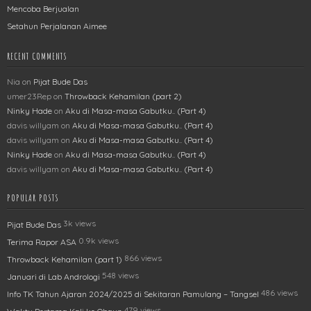
Mencoba Berjualan
Setahun Perjalanan Aimee
RECENT COMMENTS
Nia
on
Pijat Bude Das
umer23Rep
on
Throwback Kehamilan (part 2)
Ninky Hade
on
Aku di Masa-masa Gabutku.. (Part 4)
davis willyam
on
Aku di Masa-masa Gabutku.. (Part 4)
davis willyam
on
Aku di Masa-masa Gabutku.. (Part 4)
Ninky Hade
on
Aku di Masa-masa Gabutku.. (Part 4)
davis willyam
on
Aku di Masa-masa Gabutku.. (Part 4)
POPULAR POSTS
3k views
Pijat Bude Das
0.9k views
Terima Rapor ASA
866 views
Throwback Kehamilan (part 1)
548 views
Januari di Lab Andrologi
486 views
Info TK Tahun Ajaran 2024/2025 di Sekitaran Pamulang – Tangsel
479 views