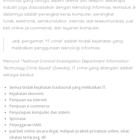
informasi yang lainnya, seperti televisi dan telepon. Beberapa
industri juga diasosiasikan dengan teknologi informasi, termasuk di
dalamnya adalah perangkat keras komputer, perangkat
lunak, elektronik, semikonduktor, internet, alat telekomunikasi, jual
beli online (
e-commerce
), dan layanan komputer.
Jadi, pengertian “IT
crime
” adalah tindak kejahatan yang
melibatkan penggunaan teknologi informasi.
Menurut “
National Criminal Investigation Department: Information
Technology Crime Squad
” (Swedia), IT
crime
yang ditangani adalah
sebagai berikut:
Semua tindak kejahatan tradisional yang melibatkan IT.
Kejahatan ekonomi.
Penipuan via internet.
Penipuan e-commerce.
Penyusupan komputer dan sistem.
Spionase.
Pelanggaran HAKI.
Jual beli online secara ilegal, meliputi praktek prostitusi online, obat-
obatan terlarang, dll.