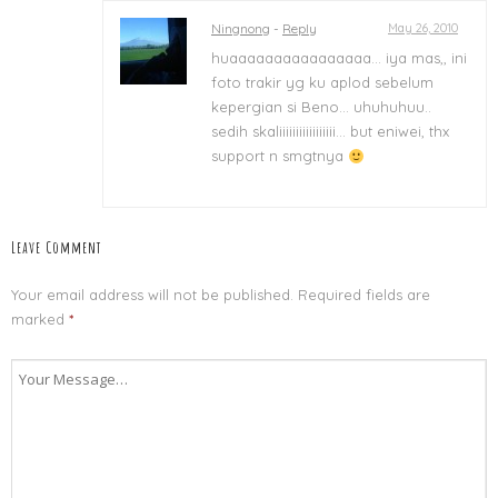
Ningnong
-
Reply
May 26, 2010
huaaaaaaaaaaaaaaaa… iya mas,, ini
foto trakir yg ku aplod sebelum
kepergian si Beno… uhuhuhuu..
sedih skaliiiiiiiiiiiiiiiii… but eniwei, thx
support n smgtnya
Leave Comment
Your email address will not be published.
Required fields are
marked
*