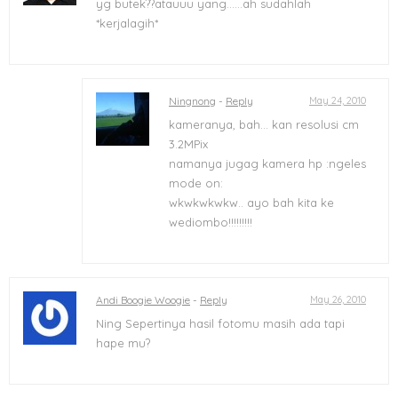
yg butek??atauuu yang……ah sudahlah
*kerjalagih*
Ningnong
-
Reply
May 24, 2010
kameranya, bah… kan resolusi cm
3.2MPix
namanya jugag kamera hp :ngeles
mode on:
wkwkwkwkw.. ayo bah kita ke
wediombo!!!!!!!!!
Andi Boogie Woogie
-
Reply
May 26, 2010
Ning Sepertinya hasil fotomu masih ada tapi
hape mu?