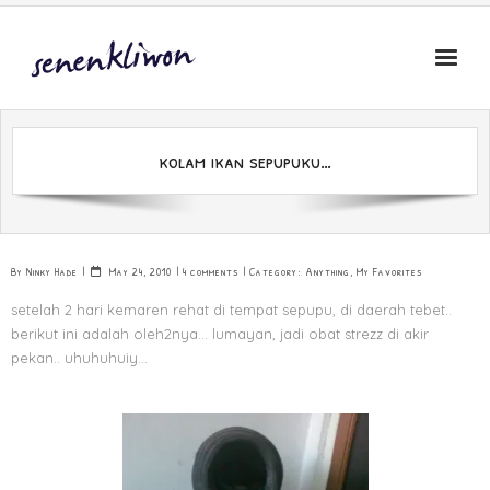
Skip
to
content
kolam ikan sepupuku…
By
Ninky Hade
May 24, 2010
4 comments
Category:
Anything
,
My Favorites
setelah 2 hari kemaren rehat di tempat sepupu, di daerah tebet..
berikut ini adalah oleh2nya… lumayan, jadi obat strezz di akir
pekan.. uhuhuhuiy…