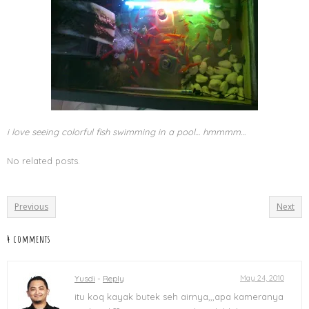
i love seeing colorful fish swimming in a pool… hmmmm…
No related posts.
Previous
Next
4 comments
Yusdi
-
Reply
May 24, 2010
itu koq kayak butek seh airnya,,,apa kameranya