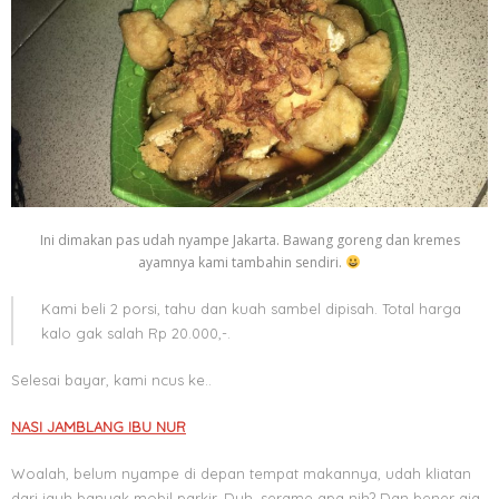
Ini dimakan pas udah nyampe Jakarta. Bawang goreng dan kremes
ayamnya kami tambahin sendiri.
Kami beli 2 porsi, tahu dan kuah sambel dipisah. Total harga
kalo gak salah Rp 20.000,-.
Selesai bayar, kami ncus ke..
NASI JAMBLANG IBU NUR
Woalah, belum nyampe di depan tempat makannya, udah kliatan
dari jauh banyak mobil parkir. Duh, serame apa nih? Dan bener aja,