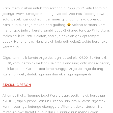
Kami memutuskan untuk cari sarapan di
food court
Pintu Utara aja
jadinya. Waw, lumayan menunya variatif. Ada nasi Padang, rawon,
soto, pecel, nasi gudheg, nasi rames gitu, dan aneka gorengan.
Kami pun akhirnya makan nasi gudheg.
Selesai sarapan, kami
menunggu jadwal kereta sambil duduk2 di area tunggu Pintu Utara.
Males balik ke Pintu Selatan, soalnya bakalan gak dpt tempat
duduk. Huhuhuhuw.. Nanti ajalah kalo udh deket2 waktu berangkat
keretanya.
Oiya, kami naik kereta Argo Jati dgn jadwal pkl. 09.00. Sekitar pkl.
08.30, kami beranjak ke Pintu Selatan. Langsung antri masuk peron,
naik ke jalur 4. Gak berapa lama nunggu, Argo Jati-nya datang.
Kami naik deh, duduk nyaman dan akhirnya nyampe di..
STASIUN CIREBON
Alhamdulilllah.. Nyampe juga! Kereta agak sedikit telat, harusnya
pkl. 11.56, tapi nyampe Stasiun Cirebon udh jam 12 lewat. Ngontak
kurir motornya, katanya ditunggu di Alfamart dekat stasiun. Kami
minta ijin bwt sholat Dhuhur dulu. Kurirnya pun mengiyakan.