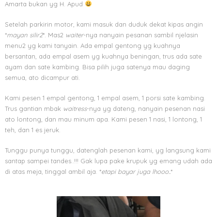
Amarta bukan yg H. Apud
Setelah parkirin motor, kami masuk dan duduk dekat kipas angin
*
mayan silir2
*. Mas2
waiter
-nya nanyain pesanan sambil njelasin
menu2 yg kami tanyain. Ada empal gentong yg kuahnya
bersantan, ada empal asem yg kuahnya beningan, trus ada sate
ayam dan sate kambing. Bisa pilih juga satenya mau daging
semua, ato dicampur ati.
Kami pesen 1 empal gentong, 1 empal asem, 1 porsi sate kambing.
Trus gantian mbak
waitress
-nya yg dateng, nanyain pesenan nasi
ato lontong, dan mau minum apa. Kami pesen 1 nasi, 1 lontong, 1
teh, dan 1 es jeruk.
Tunggu punya tunggu, datenglah pesenan kami, yg langsung kami
santap sampei tandes..!!! Gak lupa pake krupuk yg emang udah ada
di atas meja, tinggal ambil aja. *
etapi bayar juga lhooo..
*