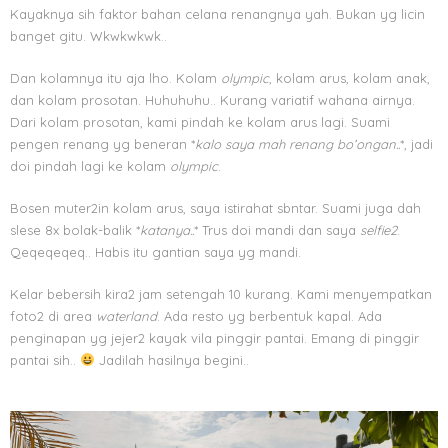
Kayaknya sih faktor bahan celana renangnya yah. Bukan yg licin
banget gitu. Wkwkwkwk..
Dan kolamnya itu aja lho. Kolam
olympic
, kolam arus, kolam anak,
dan kolam prosotan. Huhuhuhu.. Kurang variatif wahana airnya.
Dari kolam prosotan, kami pindah ke kolam arus lagi. Suami
pengen renang yg beneran *
kalo saya mah renang bo’ongan..
*, jadi
doi pindah lagi ke kolam
olympic
.
Bosen muter2in kolam arus, saya istirahat sbntar. Suami juga dah
slese 8x bolak-balik *
katanya..
* Trus doi mandi dan saya
selfie2
.
Qeqeqeqeq.. Habis itu gantian saya yg mandi.
Kelar bebersih kira2 jam setengah 10 kurang. Kami menyempatkan
foto2 di area
waterland
. Ada resto yg berbentuk kapal. Ada
penginapan yg jejer2 kayak vila pinggir pantai. Emang di pinggir
pantai sih..
Jadilah hasilnya begini..