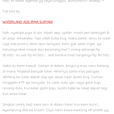
Nah, ini diaaa agenda yg saya tunggu2. BERENANG!!! Yeaaay..!!!
Yuk kita ke..
WATERLAND ADE IRMA SURYANI
Nah, nyampe juga di sini. Masih sepi. Iyalah, masih jam setengah 8-
an pagi. Wkwkwkw. Tapi udah buka kog. Habis parkir, terus ke loket.
Lagi ada promo akhir taun ternyata. Kalo gak salah inget, yg
harusnya tiket masuk dan berenang bwt 1 orang seharga Rp
65.000,- itu jadi Rp 40.000,-. Jadi berdua total harganya Rp 80.000,-.
Habis itu kami masuk. Sampe di dalem, bingung mau naro barang
di mana. Padahal banyak loker. Akhirnya sama mas petugas
dibilang ke loket depan lagi aja, sewa loker gratis kog. Cuman
ninggalin KTP aja ternyata. Ya udah, kalo gitu saya ganti baju
renang dulu, trus kelar ganti baju, suami balik ke loket depan lagi
bwt sewa loker.
Singkat cerita, tas2 kami taro di dalem loker trus kami kunci.
Nyemplung deh ke kolam. Oiya, kami bawa kantong HP plastik yg