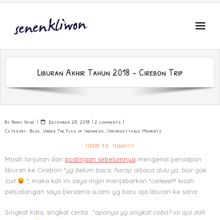
Skip
to
content
Liburan Akhir Tahun 2018 – Cirebon Trip
By
Ninky Hade
December 28, 2018
2 comments
Category:
Blog
,
Under The Flag of Indonesia
,
Unforgettable Moments
CIREBON TRIP.. Yeaaaayyy!!!
Masih lanjutan dari
postingan sebelumnya
mengenai persiapan
liburan ke Cirebon *
yg belum baca, harap dibaca dulu ya, biar gak
lost
*, maka kali ini saya ingin menjabarkan *
ceileeeh
* kisah
petualangan saya bersama suami yg baru aja liburan ke sana.
Singkat kata, singkat cerita.. *
apanya yg singkat coba? ini aja dah