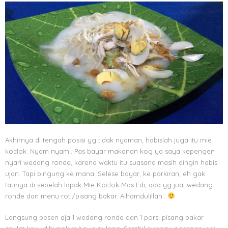
Akhirnya di tengah posisi yg tidak nyaman, habislah juga itu mie
koclok. Nyam nyam.. Pas bayar makanan kog ya saya kepengen
nyari wedang ronde, karena waktu itu suasana masih dingin habis
ujan. Tapi bingung ke mana. Selese bayar, ke parkiran, eh gak
taunya di sebelah lapak Mie Koclok Mas Edi, ada yg jual wedang
ronde dan menu roti/pisang bakar. Alhamdulillah..
Langsung pesen aja 1 wedang ronde dan 1 porsi pisang bakar