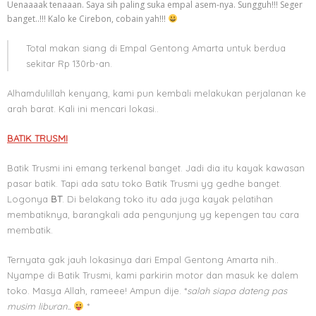
Uenaaaak tenaaan. Saya sih paling suka empal asem-nya. Sungguh!!! Seger
banget..!!! Kalo ke Cirebon, cobain yah!!!
Total makan siang di Empal Gentong Amarta untuk berdua
sekitar Rp 130rb-an.
Alhamdulillah kenyang, kami pun kembali melakukan perjalanan ke
arah barat. Kali ini mencari lokasi..
BATIK TRUSMI
Batik Trusmi ini emang terkenal banget. Jadi dia itu kayak kawasan
pasar batik. Tapi ada satu toko Batik Trusmi yg gedhe banget.
Logonya
BT
. Di belakang toko itu ada juga kayak pelatihan
membatiknya, barangkali ada pengunjung yg kepengen tau cara
membatik.
Ternyata gak jauh lokasinya dari Empal Gentong Amarta nih..
Nyampe di Batik Trusmi, kami parkirin motor dan masuk ke dalem
toko. Masya Allah, rameee! Ampun dije. *
salah siapa dateng pas
musim liburan..
*