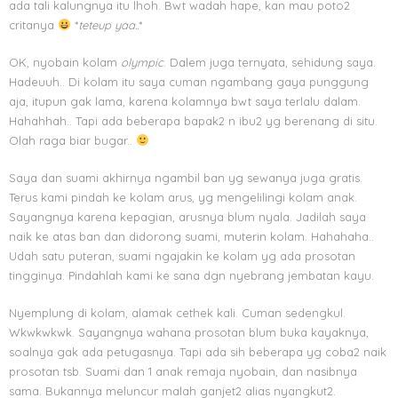
ada tali kalungnya itu lhoh. Bwt wadah hape, kan mau poto2
critanya
*
teteup yaa..
*
OK, nyobain kolam
olympic
. Dalem juga ternyata, sehidung saya.
Hadeuuh.. Di kolam itu saya cuman ngambang gaya punggung
aja, itupun gak lama, karena kolamnya bwt saya terlalu dalam.
Hahahhah.. Tapi ada beberapa bapak2 n ibu2 yg berenang di situ.
Olah raga biar bugar..
Saya dan suami akhirnya ngambil ban yg sewanya juga gratis.
Terus kami pindah ke kolam arus, yg mengelilingi kolam anak.
Sayangnya karena kepagian, arusnya blum nyala. Jadilah saya
naik ke atas ban dan didorong suami, muterin kolam. Hahahaha..
Udah satu puteran, suami ngajakin ke kolam yg ada prosotan
tingginya. Pindahlah kami ke sana dgn nyebrang jembatan kayu.
Nyemplung di kolam, alamak cethek kali. Cuman sedengkul.
Wkwkwkwk. Sayangnya wahana prosotan blum buka kayaknya,
soalnya gak ada petugasnya. Tapi ada sih beberapa yg coba2 naik
prosotan tsb. Suami dan 1 anak remaja nyobain, dan nasibnya
sama. Bukannya meluncur malah ganjet2 alias nyangkut2.