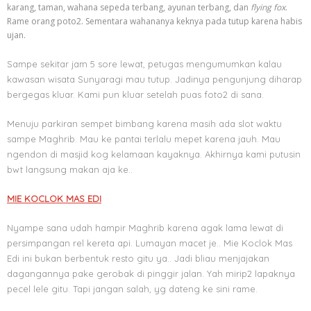
karang, taman, wahana sepeda terbang, ayunan terbang, dan
flying fox
.
Rame orang poto2. Sementara wahananya keknya pada tutup karena habis
ujan.
Sampe sekitar jam 5 sore lewat, petugas mengumumkan kalau
kawasan wisata Sunyaragi mau tutup. Jadinya pengunjung diharap
bergegas kluar. Kami pun kluar setelah puas foto2 di sana.
Menuju parkiran sempet bimbang karena masih ada slot waktu
sampe Maghrib. Mau ke pantai terlalu mepet karena jauh. Mau
ngendon di masjid kog kelamaan kayaknya. Akhirnya kami putusin
bwt langsung makan aja ke..
MIE KOCLOK MAS EDI
Nyampe sana udah hampir Maghrib karena agak lama lewat di
persimpangan rel kereta api. Lumayan macet je.. Mie Koclok Mas
Edi ini bukan berbentuk resto gitu ya.. Jadi bliau menjajakan
dagangannya pake gerobak di pinggir jalan. Yah mirip2 lapaknya
pecel lele gitu. Tapi jangan salah, yg dateng ke sini rame.