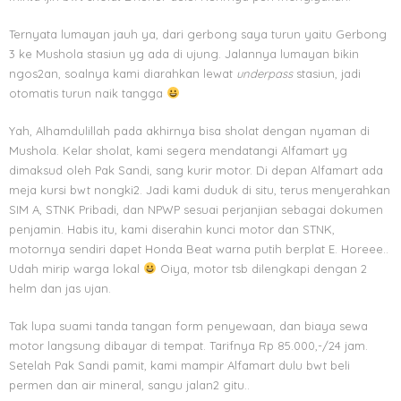
Ternyata lumayan jauh ya, dari gerbong saya turun yaitu Gerbong
3 ke Mushola stasiun yg ada di ujung. Jalannya lumayan bikin
ngos2an, soalnya kami diarahkan lewat
underpass
stasiun, jadi
otomatis turun naik tangga
Yah, Alhamdulillah pada akhirnya bisa sholat dengan nyaman di
Mushola. Kelar sholat, kami segera mendatangi Alfamart yg
dimaksud oleh Pak Sandi, sang kurir motor. Di depan Alfamart ada
meja kursi bwt nongki2. Jadi kami duduk di situ, terus menyerahkan
SIM A, STNK Pribadi, dan NPWP sesuai perjanjian sebagai dokumen
penjamin. Habis itu, kami diserahin kunci motor dan STNK,
motornya sendiri dapet Honda Beat warna putih berplat E. Horeee..
Udah mirip warga lokal
Oiya, motor tsb dilengkapi dengan 2
helm dan jas ujan.
Tak lupa suami tanda tangan form penyewaan, dan biaya sewa
motor langsung dibayar di tempat. Tarifnya Rp 85.000,-/24 jam.
Setelah Pak Sandi pamit, kami mampir Alfamart dulu bwt beli
permen dan air mineral, sangu jalan2 gitu..