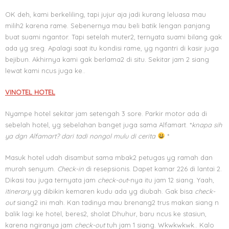
OK deh, kami berkeliling, tapi jujur aja jadi kurang leluasa mau
milih2 karena rame. Sebenernya mau beli batik lengan panjang
buat suami ngantor. Tapi setelah muter2, ternyata suami bilang gak
ada yg sreg. Apalagi saat itu kondisi rame, yg ngantri di kasir juga
bejibun. Akhirnya kami gak berlama2 di situ. Sekitar jam 2 siang
lewat kami ncus juga ke..
VINOTEL HOTEL
Nyampe hotel sekitar jam setengah 3 sore. Parkir motor ada di
sebelah hotel, yg sebelahan banget juga sama Alfamart. *
knapa sih
ya dgn Alfamart? dari tadi nongol mulu di cerita
*
Masuk hotel udah disambut sama mbak2 petugas yg ramah dan
murah senyum.
Check-in
di resepsionis. Dapet kamar 226 di lantai 2.
Dikasi tau juga ternyata jam
check-out
-nya itu jam 12 siang. Yaah,
itinerary
yg dibikin kemaren kudu ada yg diubah. Gak bisa
check-
out
siang2 ini mah. Kan tadinya mau brenang2 trus makan siang n
balik lagi ke hotel, beres2, sholat Dhuhur, baru ncus ke stasiun,
karena ngiranya jam
check-out
tuh jam 1 siang. Wkwkwkwk.. Kalo