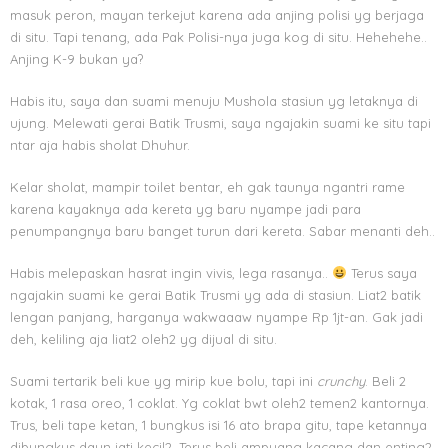
masuk peron, mayan terkejut karena ada anjing polisi yg berjaga
di situ. Tapi tenang, ada Pak Polisi-nya juga kog di situ. Hehehehe..
Anjing K-9 bukan ya?
Habis itu, saya dan suami menuju Mushola stasiun yg letaknya di
ujung. Melewati gerai Batik Trusmi, saya ngajakin suami ke situ tapi
ntar aja habis sholat Dhuhur.
Kelar sholat, mampir toilet bentar, eh gak taunya ngantri rame
karena kayaknya ada kereta yg baru nyampe jadi para
penumpangnya baru banget turun dari kereta. Sabar menanti deh..
Habis melepaskan hasrat ingin vivis, lega rasanya..
Terus saya
ngajakin suami ke gerai Batik Trusmi yg ada di stasiun. Liat2 batik
lengan panjang, harganya wakwaaaw nyampe Rp 1jt-an. Gak jadi
deh, keliling aja liat2 oleh2 yg dijual di situ.
Suami tertarik beli kue yg mirip kue bolu, tapi ini
crunchy
. Beli 2
kotak, 1 rasa oreo, 1 coklat. Yg coklat bwt oleh2 temen2 kantornya.
Trus, beli tape ketan, 1 bungkus isi 16 ato brapa gitu, tape ketannya
dibungkus daun jati kecil2. Terus beli ampyang kacang dan enting2