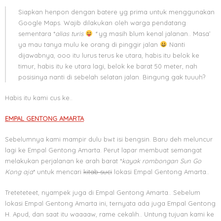
Siapkan henpon dengan batere yg prima untuk menggunakan
Google Maps. Wajib dilakukan oleh warga pendatang
sementara *
alias turis
*
yg masih blum kenal jalanan.. Masa’
ya mau tanya mulu ke orang di pinggir jalan
Nanti
dijawabnya, ooo itu lurus terus ke utara, habis itu belok ke
timur, habis itu ke utara lagi, belok ke barat 50 meter, nah
posisinya nanti di sebelah selatan jalan. Bingung gak tuuuh?
Habis itu kami cus ke..
EMPAL GENTONG AMARTA
Sebelumnya kami mampir dulu bwt isi bengsin. Baru deh meluncur
lagi ke Empal Gentong Amarta. Perut lapar membuat semangat
melakukan perjalanan ke arah barat *
kayak rombongan Sun Go
Kong aja
* untuk mencari
kitab suci
lokasi Empal Gentong Amarta..
Treteteteet, nyampek juga di Empal Gentong Amarta.. Sebelum
lokasi Empal Gentong Amarta ini, ternyata ada juga Empal Gentong
H. Apud, dan saat itu waaaaw, rame cekalih.. Untung tujuan kami ke