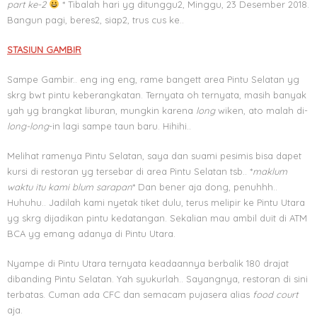
part ke-2
* Tibalah hari yg ditunggu2, Minggu, 23 Desember 2018.
Bangun pagi, beres2, siap2, trus cus ke..
STASIUN GAMBIR
Sampe Gambir.. eng ing eng, rame bangett area Pintu Selatan yg
skrg bwt pintu keberangkatan. Ternyata oh ternyata, masih banyak
yah yg brangkat liburan, mungkin karena
long
wiken, ato malah di-
long-long
-in lagi sampe taun baru. Hihihi..
Melihat ramenya Pintu Selatan, saya dan suami pesimis bisa dapet
kursi di restoran yg tersebar di area Pintu Selatan tsb.. *
maklum
waktu itu kami blum sarapan
* Dan bener aja dong, penuhhh..
Huhuhu.. Jadilah kami nyetak tiket dulu, terus melipir ke Pintu Utara
yg skrg dijadikan pintu kedatangan. Sekalian mau ambil duit di ATM
BCA yg emang adanya di Pintu Utara.
Nyampe di Pintu Utara ternyata keadaannya berbalik 180 drajat
dibanding Pintu Selatan. Yah syukurlah.. Sayangnya, restoran di sini
terbatas. Cuman ada CFC dan semacam pujasera alias
food court
aja.