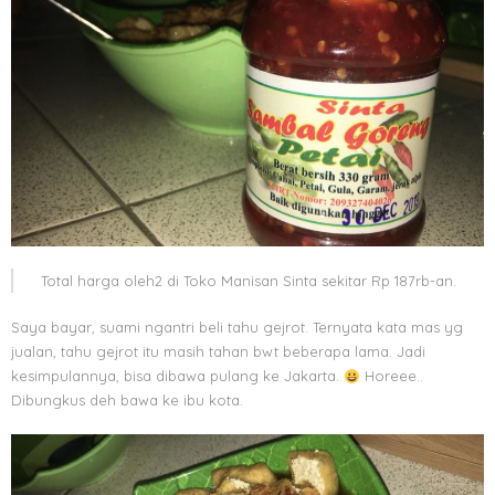
Total harga oleh2 di Toko Manisan Sinta sekitar Rp 187rb-an.
Saya bayar, suami ngantri beli tahu gejrot. Ternyata kata mas yg
jualan, tahu gejrot itu masih tahan bwt beberapa lama. Jadi
kesimpulannya, bisa dibawa pulang ke Jakarta.
Horeee..
Dibungkus deh bawa ke ibu kota.