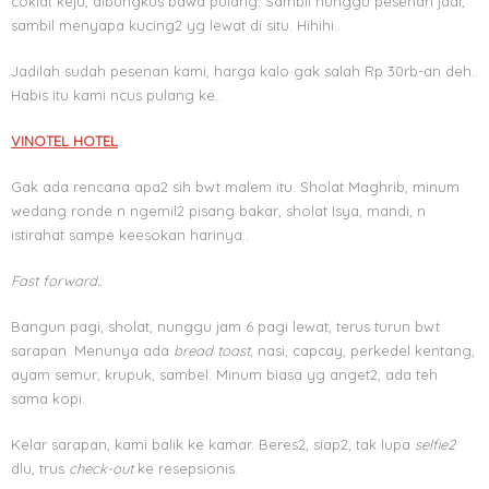
coklat keju, dibungkus bawa pulang. Sambil nunggu pesenan jadi,
sambil menyapa kucing2 yg lewat di situ. Hihihi..
Jadilah sudah pesenan kami, harga kalo gak salah Rp 30rb-an deh..
Habis itu kami ncus pulang ke..
VINOTEL HOTEL
Gak ada rencana apa2 sih bwt malem itu. Sholat Maghrib, minum
wedang ronde n ngemil2 pisang bakar, sholat Isya, mandi, n
istirahat sampe keesokan harinya..
Fast forward..
Bangun pagi, sholat, nunggu jam 6 pagi lewat, terus turun bwt
sarapan. Menunya ada
bread toast
, nasi, capcay, perkedel kentang,
ayam semur, krupuk, sambel. Minum biasa yg anget2, ada teh
sama kopi.
Kelar sarapan, kami balik ke kamar. Beres2, siap2, tak lupa
selfie2
dlu, trus
check-out
ke resepsionis.