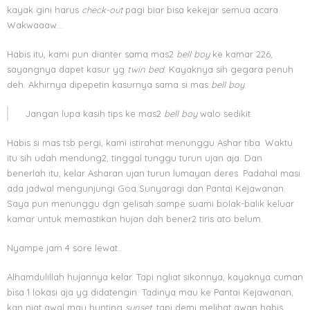
kayak gini harus
check-out
pagi biar bisa kekejar semua acara.
Wakwaaaw…
Habis itu, kami pun dianter sama mas2
bell boy
ke kamar 226,
sayangnya dapet kasur yg
twin bed
. Kayaknya sih gegara penuh
deh. Akhirnya dipepetin kasurnya sama si mas
bell boy
.
Jangan lupa kasih tips ke mas2
bell boy
walo sedikit.
Habis si mas tsb pergi, kami istirahat menunggu Ashar tiba. Waktu
itu sih udah mendung2, tinggal tunggu turun ujan aja. Dan
benerlah itu, kelar Asharan ujan turun lumayan deres. Padahal masi
ada jadwal mengunjungi Goa Sunyaragi dan Pantai Kejawanan.
Saya pun menunggu dgn gelisah sampe suami bolak-balik keluar
kamar untuk memastikan hujan dah bener2 tiris ato belum.
Nyampe jam 4 sore lewat..
Alhamdulillah hujannya kelar. Tapi ngliat sikonnya, kayaknya cuman
bisa 1 lokasi aja yg didatengin. Tadinya mau ke Pantai Kejawanan,
kan niat awal mau hunting
sunset
, tapi demi melihat awan habis