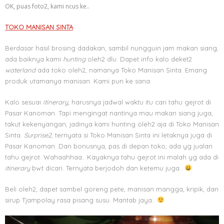
OK, puas foto2, kami ncus ke..
TOKO MANISAN SINTA
Berdasar hasil brosing dadakan, sambil nungguin jam makan siang,
ada baiknya kami
hunting
oleh2 dlu. Dapet info kalo deket2
waterland
ada toko oleh2, namanya Toko Manisan Sinta. Emang
produk utamanya manisan. Kami pun ke sana.
Kalo sesuai
itinerary
, harusnya jadwal waktu itu cari tahu gejrot di
Pasar Kanoman. Tapi mengingat nantinya mau makan siang juga,
takut kekenyangan, jadinya kami hunting oleh2 aja di Toko Manisan
Sinta.
Surprise2
, ternyata si Toko Manisan Sinta ini letaknya juga di
Pasar Kanoman. Dan bonusnya, pas di depan toko, ada yg jualan
tahu gejrot. Wahaahhaa.. Kayaknya tahu gejrot ini malah yg ada di
itinerary
bwt dicari. Ternyata berjodoh dan ketemu juga..
Beli oleh2, dapet sambel goreng pete, manisan mangga, kripik, dan
sirup Tjampolay rasa pisang susu. Mantab jaya..