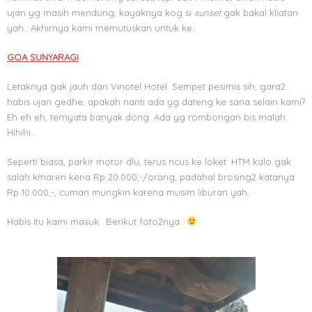
ujan yg masih mendung, kayaknya kog si
sunset
gak bakal kliatan
yah.. Akhirnya kami memutuskan untuk ke..
GOA SUNYARAGI
Letaknya gak jauh dari Vinotel Hotel. Sempet pesimis sih, gara2
habis ujan gedhe, apakah nanti ada yg dateng ke sana selain kami?
Eh eh eh, ternyata banyak dong. Ada yg rombongan bis malah.
Hihihi..
Seperti biasa, parkir motor dlu, terus ncus ke loket. HTM kalo gak
salah kmaren kena Rp 20.000,-/orang, padahal brosing2 katanya
Rp 10.000,-, cuman mungkin karena musim liburan yah..
Habis itu kami masuk.. Berikut foto2nya..