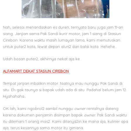
Nah, selesai menandaskan es duren, ternyata baru juga jam 11-an
siang. Janjian sama Pak Sandi kurir motor, jam 1 siang di Stasiun
Cirebon. Karena waktu masih lumayan lama, kami memutuskan
untuk putar2 kota, lewat depan alun2 dan balai kota. Hehehe..
Udah bosan puter2, akhirnya nekat aja ke..
ALFAMART DEKAT STASIUN CIREBON
Tempat janjian mbalikin motor. Niatnya mau nunggu Pak Sandi di
situ. Eh gak taunya si bapak udah ada di situ. Padahal belum jam 12.
Hyahahaha..
OK lah, kami ngobrol2 sambil nunggu
owner
rentalnya dateng
karena dokumen penjamin disimpan bapak
owner
. Pak Sandi waktu
itu ditemani 1 orang mas2. Kami ditanya2in ke mana aja, kuliner apa
aja, terus kesannya sama motor itu gimana.