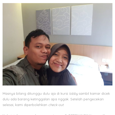
Masnya bilang ditunggu dulu aja di kursi
lobby
sambil kamar dicek
dulu ada barang ketinggalan apa nggak. Setelah pengecekan
selesai, kami diperbolehkan
check-out
.