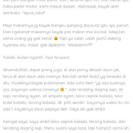
habis parkir motor, kami masuk daaan.. Alamaaak, kayak antri
sembako. *
tepok jidad
*
Meja makannya jg kayak bangku panjang disusun2 gitu aja, penuh.
Dan ngalamat makannya kayak pas makan mie koclok. Adep2an
sama orang yg gak kenal.
Tapi ya udah, udah jauh2 dateng
nyampe situ, masa’ gak dijabanin. Yekaaannn???
Yuklah, ikutan ngantri.
Fast forward..
Alhamdulillah, dapet piring juga, di atas piring dikasih daun jati,
terus di atas daun ada nasinya. Barulah ambil lauk2 yg tersedia di
situ, modelnya kayak prasmanan. Ada cumi item *
yg sisa kuahnya
aja, bayangin saking ramenya
*, ada rendang daging sapi, ati
sapi, rendang ayam, ati ampela ayam, telor ceplok balado, telor
bulet balado, terong balado, dll. pilih sendiri. Sayurnya waktu itu cm
ada 1, kayaknya daun pepaya deh. Saya sih gak ambil.
Seinget saya, saya ambil telor ceplok balado, terong balado, dan
rendang daging sapi. Menu suami saya lupa, tapi hampir2 sama sih.