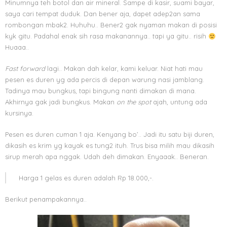
Minumnya teh botol dan air mineral. Sampe di kasir, suami bayar,
saya cari tempat duduk. Dan bener aja, dapet adep2an sama
rombongan mbak2. Huhuhu.. Bener2 gak nyaman makan di posisi
kyk gitu. Padahal enak sih rasa makanannya.. tapi ya gitu.. risih
Huaaa..
Fast forward
lagi.. Makan dah kelar, kami keluar. Niat hati mau
pesen es duren yg ada percis di depan warung nasi jamblang.
Tadinya mau bungkus, tapi bingung nanti dimakan di mana.
Akhirnya gak jadi bungkus. Makan
on the spot
ajah, untung ada
kursinya.
Pesen es duren cuman 1 aja. Kenyang bo’.. Jadi itu satu biji duren,
dikasih es krim yg kayak es tung2 ituh. Trus bisa milih mau dikasih
sirup merah apa nggak. Udah deh dimakan. Enyaaak.. Beneran.
Harga 1 gelas es duren adalah Rp 18.000,-.
Berikut penampakannya..