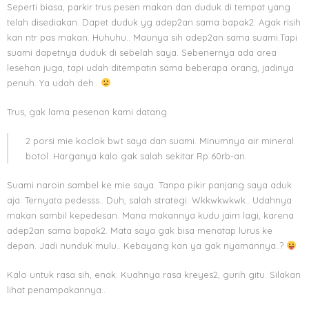
Seperti biasa, parkir trus pesen makan dan duduk di tempat yang
telah disediakan. Dapet duduk yg adep2an sama bapak2. Agak risih
kan ntr pas makan. Huhuhu.. Maunya sih adep2an sama suami.Tapi
suami dapetnya duduk di sebelah saya. Sebenernya ada area
lesehan juga, tapi udah ditempatin sama beberapa orang, jadinya
penuh. Ya udah deh..
Trus, gak lama pesenan kami datang.
2 porsi mie koclok bwt saya dan suami. Minumnya air mineral
botol. Harganya kalo gak salah sekitar Rp 60rb-an.
Suami naroin sambel ke mie saya. Tanpa pikir panjang saya aduk
aja. Ternyata pedesss.. Duh, salah strategi. Wkkwkwkwk.. Udahnya
makan sambil kepedesan. Mana makannya kudu jaim lagi, karena
adep2an sama bapak2. Mata saya gak bisa menatap lurus ke
depan. Jadi nunduk mulu.. Kebayang kan ya gak nyamannya..?
Kalo untuk rasa sih, enak. Kuahnya rasa kreyes2, gurih gitu. Silakan
lihat penampakannya..