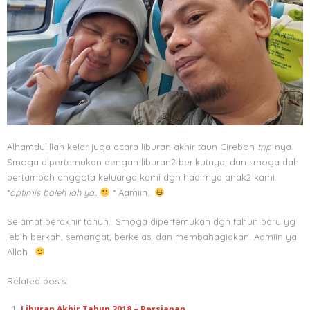
Alhamdulillah kelar juga acara liburan akhir taun Cirebon
trip
-nya.
Smoga dipertemukan dengan liburan2 berikutnya, dan smoga dah
bertambah anggota keluarga kami dgn hadirnya anak2 kami.
*
optimis boleh lah ya..
* Aamiin..
Selamat berakhir tahun.. Smoga dipertemukan dgn tahun baru yg
lebih berkah, semangat, berkelas, dan membahagiakan. Aamiin ya
Allah..
Related posts:
Liburan Akhir Tahun 2018 – Persiapan